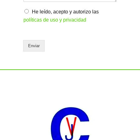
e
*
O
He leído, acepto y autorizo las
p
políticas de uso y privacidad
c
i
o
n
Enviar
e
s
m
ú
l
t
i
p
l
e
s
*